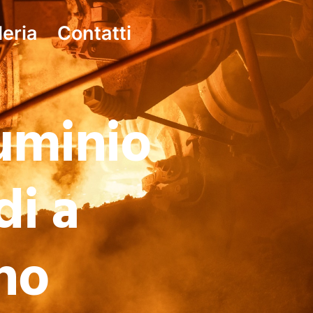
leria
Contatti
luminio
di a
no