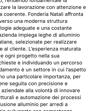
ico, rendendo fondamentale la
zzare la lavorazione con attenzione e
a coerente. Fonderia Natali affronta
averso una moderna struttura
nologie adeguate e una costante
L’azienda impiega leghe di alluminio
aliane, selezionate per realizzare
me al cliente. L’esperienza maturata
re ogni progetto nella sua
ichieste e individuando un percorso
edamento è un settore in cui l’aspetto
ono una particolare importanza, per
iene seguita con precisione e
 aziendale alla volontà di innovare
tturali e automazione dei processi
 fusione alluminio per arredi a