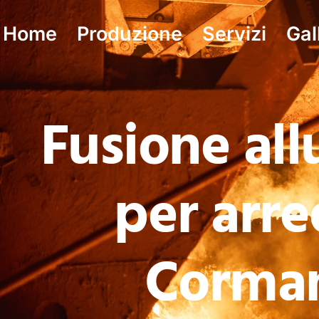
Home
Produzione
Servizi
Gal
Fusione al
per arre
Corma