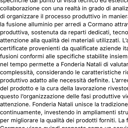
specifiche dal punto di vista tecnico ed estet
collaborazione con una realtà in grado di anali
di organizzare il processo produttivo in manier
la fusione alluminio per arredi a Cormano attr
produttiva, sostenuta da reparti dedicati, tec
attenzione alla qualità dei materiali utilizzati. 
certificate provenienti da qualificate aziende it
fusioni conformi alle specifiche stabilite insie
nel tempo permette a Fonderia Natali di valuta
complessità, considerando le caratteristiche r
produttivo adatto alle necessità definite. L’arr
del prodotto e la cura della lavorazione rivest
questo l’organizzazione delle fasi produttive v
attenzione. Fonderia Natali unisce la tradizione
continuamente, investendo in ampliamenti stru
per migliorare la qualità dei prodotti forniti. La